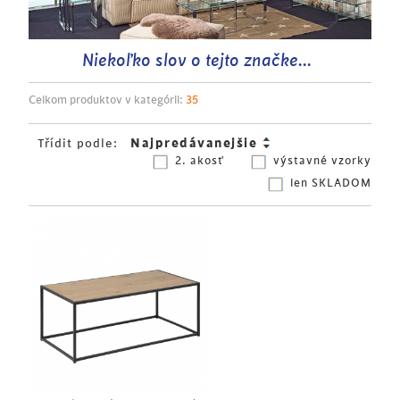
Niekoľko slov o tejto značke...
Celkom produktov v kategórii:
35
Třídit podle:
2. akosť
výstavné vzorky
len SKLADOM