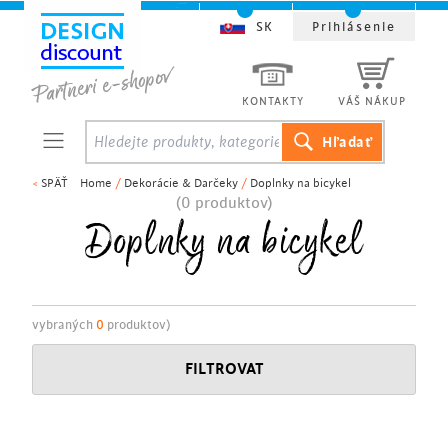
SK
Prihlásenie
KONTAKTY
VÁŠ NÁKUP
<
SPÄŤ
Home
/
Dekorácie & Darčeky
/
Doplnky na bicykel
(0 produktov)
Doplnky na bicykel
vybraných
0
produktov)
FILTROVAT