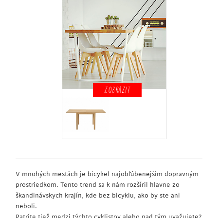
ZOBRAZIT
V mnohých mestách je bicykel najobľúbenejším dopravným
prostriedkom. Tento trend sa k nám rozšíril hlavne zo
škandinávskych krajín, kde bez bicyklu, ako by ste ani
neboli.
Patríte tiež medzi týchto cyklistov alebo nad tým uvažujete?