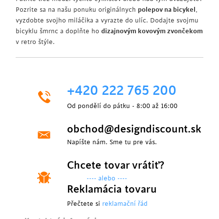
Pozrite sa na našu ponuku originálnych
polepov na bicykel
,
vyzdobte svojho miláčika a vyrazte do ulíc. Dodajte svojmu
bicyklu šmrnc a doplňte ho
dizajnovým kovovým zvončekom
v retro štýle.
+420 222 765 200
Od pondělí do pátku - 8:00 až 16:00
obchod@designdiscount.sk
Napíšte nám. Sme tu pre vás.
Chcete tovar vrátiť?
---- alebo ----
Reklamácia tovaru
Přečtete si
reklamační řád