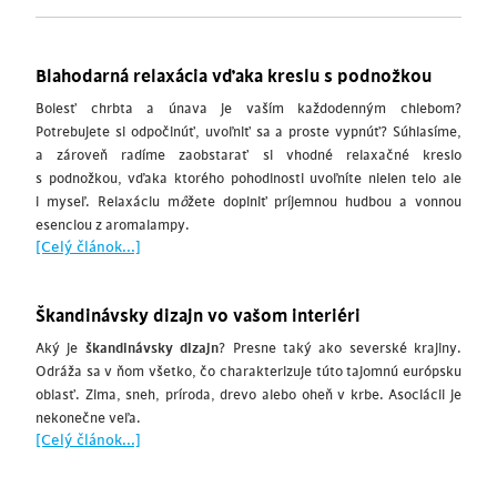
Blahodarná relaxácia vďaka kreslu s podnožkou
Bolesť chrbta a únava je vaším každodenným chlebom?
Potrebujete si odpočinúť, uvoľniť sa a proste vypnúť? Súhlasíme,
a zároveň radíme zaobstarať si vhodné relaxačné kreslo
s podnožkou, vďaka ktorého pohodlnosti uvoľníte nielen telo ale
i myseľ. Relaxáciu m
ô
žete doplniť príjemnou hudbou a vonnou
esenciou z aromalampy.
[Celý článok...]
Škandinávsky dizajn vo vašom interiéri
Aký je
škandinávsky dizajn
? Presne taký ako severské krajiny.
Odráža sa v ňom všetko, čo charakterizuje túto tajomnú európsku
oblasť. Zima, sneh, príroda, drevo alebo oheň v krbe. Asociácii je
nekonečne veľa.
[Celý článok...]