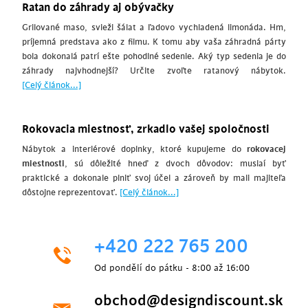
Ratan do záhrady aj obývačky
Grilované maso, svieži šálat a ľadovo vychladená limonáda. Hm,
príjemná predstava ako z filmu. K tomu aby vaša záhradná párty
bola dokonalá patrí ešte pohodlné sedenie. Aký typ sedenia je do
záhrady najvhodnejší? Určite zvoľte ratanový nábytok.
[Celý článok...]
Rokovacia miestnosť, zrkadlo vašej spoločnosti
Nábytok a interiérové doplnky, ktoré kupujeme do
rokovacej
miestnosti
, sú dôležité hneď z dvoch dôvodov: musiaí byť
praktické a dokonale plniť svoj účel a zároveň by mali majiteľa
dôstojne reprezentovať.
[Celý článok...]
+420 222 765 200
Od pondělí do pátku - 8:00 až 16:00
obchod@designdiscount.sk