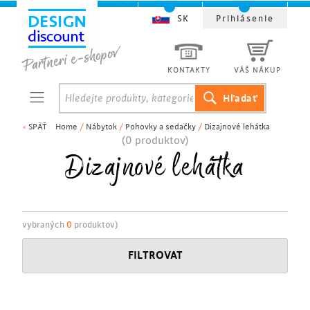
SK
Prihlásenie
KONTAKTY
VÁŠ NÁKUP
<
SPÄŤ
Home
/
Nábytok
/
Pohovky a sedačky
/
Dizajnové lehátka
(0 produktov)
Dizajnové lehátka
vybraných
0
produktov)
FILTROVAT