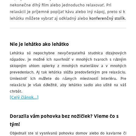
nekonečne dlhý film alebo jednoducho relaxovať. Pri
relaxácii je príjemné popíjať kávu alebo iný nápoj, preto si k
lehátku môžete vybrať aj odkladný alebo
konferenčný stolík
.
Nie je lehátko ako lehátko
Lehátka sú nepochybne nevyčerpateľná studnica dizajnových
nápadov. Je možné ich navrhnúť v mnohých tvaroch s r
ô
zným
sklopným uhlom opierky z mnohých materiálov a v mnohých
prevedeniach. Aj tak lehátka slúžia predovšetkým pre relaxáciu.
Umiestniť ich m
ô
žete do r
ôz
nych miestností interiéru. Pre
relaxáciu je však d
ô
ležité, aby lehátko sadlo ako ušité na váš
chrbát.
[Celý článok...]
Dorazila vám pohovka bez nožičiek? Vieme čo s
tým!
Objednali ste si vysnívanú pohovku domov alebo do kaviarne či