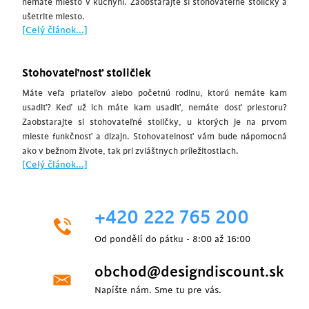
nemáte miesto v kuchyni. Zaobstarajte si stohovateľné stoličky a
ušetrite miesto.
[Celý článok...]
Stohovateľnosť stoličiek
Máte veľa priateľov alebo početnú rodinu, ktorú nemáte kam
usadiť? Keď už ich máte kam usadiť, nemáte dosť priestoru?
Zaobstarajte si stohovateľné stoličky, u ktorých je na prvom
mieste funkčnosť a dizajn. Stohovatelnosť vám bude nápomocná
ako v bežnom živote, tak pri zvláštnych príležitostiach.
[Celý článok...]
+420 222 765 200
Od pondělí do pátku - 8:00 až 16:00
obchod@designdiscount.sk
Napíšte nám. Sme tu pre vás.