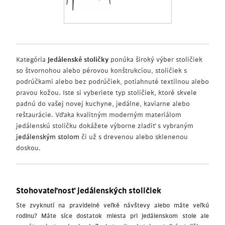
Kategória
Jedálenské stoličky
ponúka široký výber stoličiek
so štvornohou alebo pérovou konštrukciou, stoličiek s
podrúčkami alebo bez podrúčiek, potiahnuté textilnou alebo
pravou kožou. Iste si vyberiete typ stoličiek, ktoré skvele
padnú do vašej novej kuchyne, jedálne, kaviarne alebo
reštaurácie. Vďaka kvalitným moderným materiálom
jedálenskú stoličku dokážete výborne zladiť s vybraným
jedálenským stolom
či už s drevenou alebo sklenenou
doskou.
Stohovateľnosť jedálenských stoličiek
Ste zvyknutí na pravidelné veľké návštevy alebo máte veľkú
rodinu? Máte síce dostatok miesta pri jedálenskom stole ale