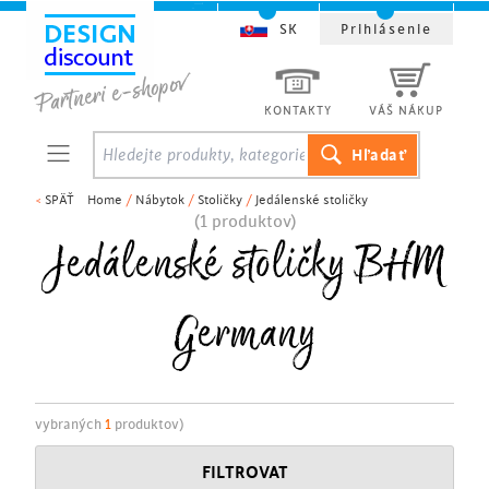
SK
Prihlásenie
KONTAKTY
VÁŠ NÁKUP
<
SPÄŤ
Home
/
Nábytok
/
Stoličky
/
Jedálenské stoličky
(1 produktov)
Jedálenské stoličky BHM
Germany
vybraných
1
produktov)
FILTROVAT