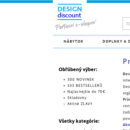
TO
NÁBYTOK
DOPLNKY & 
P
Obľúbený výber:
Des
300 NOVINEK
int
333 BESTSELLERŮ
Des
Najlacnejšie do 70€
org
Skladovky
Prá
Akčné ZĽAVY
cen
zad
pov
Všetky kategórie:
Ako