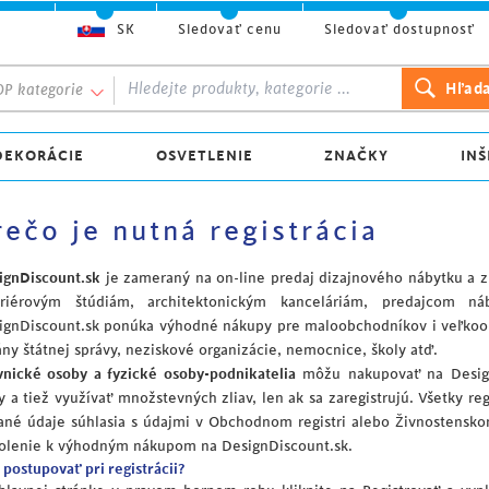
SK
Sledovať cenu
Sledovať dostupnosť
P kategorie
DEKORÁCIE
OSVETLENIE
ZNAČKY
INŠ
rečo je nutná registrácia
ignDiscount.sk
je zameraný na on-line predaj dizajnového nábytku a 
eriérovým štúdiám, architektonickým kanceláriám, predajcom ná
ignDiscount.sk ponúka výhodné nákupy pre maloobchodníkov i veľkoob
ány štátnej správy, neziskové organizácie, nemocnice, školy atď.
vnické osoby a fyzické osoby-podnikatelia
môžu nakupovať na Desig
y a tiež využívať množstevných zliav, len ak sa zaregistrujú. Všetky re
ané údaje súhlasia s údajmi v Obchodnom registri alebo Živnostenskom
olenie k výhodným nákupom na DesignDiscount.sk.
 postupovať pri registrácii?