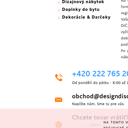
Na 
Dizajnový nábytok
for
Doplnky do bytu
reg
Dekorácie & Darčeky
Vaš
DIČ
vyž
dok
pod
Po 
nák
+420 222 765 2
Od pondělí do pátku - 8:00 až 
obchod@designdisc
Napíšte nám. Sme tu pre vás.
Chcete tovar vrátiť
NA TOMTO W
---- alebo ----