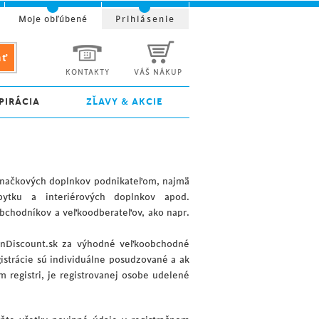
Moje obľúbené
Prihlásenie
KONTAKTY
VÁŠ NÁKUP
PIRÁCIA
ZĽAVY & AKCIE
značkových doplnkov podnikateľom, najmä
bytku a interiérových doplnkov apod.
chodníkov a veľkoodberateľov, ako napr.
nDiscount.sk za výhodné veľkoobchodné
gistrácie sú individuálne posudzované a ak
 registri, je registrovanej osobe udelené