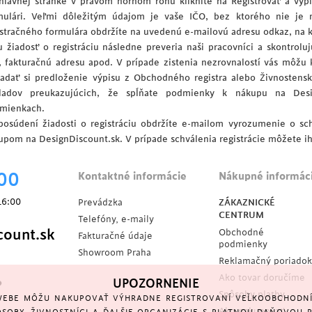
hlavnej stránke v pravom hornom rohu kliknite na Registrovať a vyp
mulári. Veľmi dôležitým údajom je vaše IČO, bez ktorého nie je m
istračného formulára obdržíte na uvedenú e-mailovú adresu odkaz, na k
u žiadosť o registráciu následne preveria naši pracovníci a skontrol
, fakturačnú adresu apod. V prípade zistenia nezrovnalostí vás môžu 
iadať si predloženie výpisu z Obchodného registra alebo Živnostensk
ladov preukazujúcich, že spĺňate podmienky k nákupu na Desi
mienkach.
posúdení žiadosti o registráciu obdržíte e-mailom vyrozumenie o schv
upom na DesignDiscount.sk. V prípade schválenia registrácie môžete i
00
Kontaktné informácie
Nákupné informác
16:00
Prevádzka
ZÁKAZNICKÉ
CENTRUM
Telefóny, e-maily
ount.sk
Obchodné
Fakturačné údaje
podmienky
Showroom Praha
Reklamačný poriadok
Ako tovar doručíme
UPOZORNENIE
?
Spôsoby platby
EBE MÔŽU NAKUPOVAŤ VÝHRADNE REGISTROVANÍ VEĽKOOBCHODNÍ 
Ako nakupovať