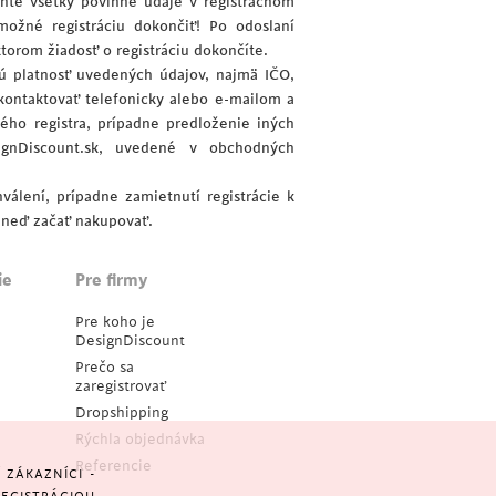
lňte všetky povinné údaje v registračnom
ožné registráciu dokončiť! Po odoslaní
torom žiadosť o registráciu dokončíte.
ujú platnosť uvedených údajov, najmä IČO,
kontaktovať telefonicky alebo e-mailom a
ého registra, prípadne predloženie iných
gnDiscount.sk, uvedené v obchodných
álení, prípadne zamietnutí registrácie k
hneď začať nakupovať.
ie
Pre firmy
Pre koho je
DesignDiscount
Prečo sa
zaregistrovať
Dropshipping
Rýchla objednávka
Referencie
ZÁKAZNÍCI -