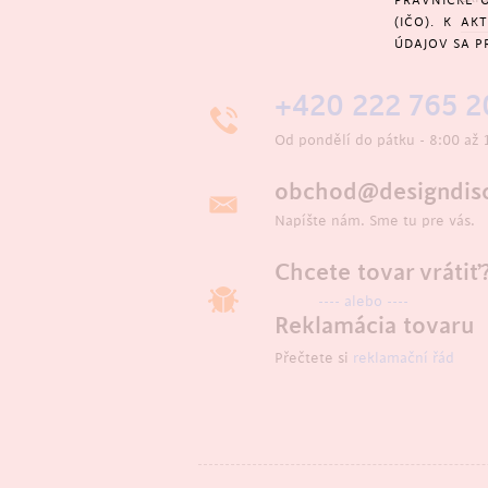
PRÁVNICKÉ O
(IČO). K A
ÚDAJOV SA P
+420 222 765 2
Od pondělí do pátku - 8:00 až 
obchod@designdisc
Napíšte nám. Sme tu pre vás.
Chcete tovar vrátiť
---- alebo ----
Reklamácia tovaru
Přečtete si
reklamační řád