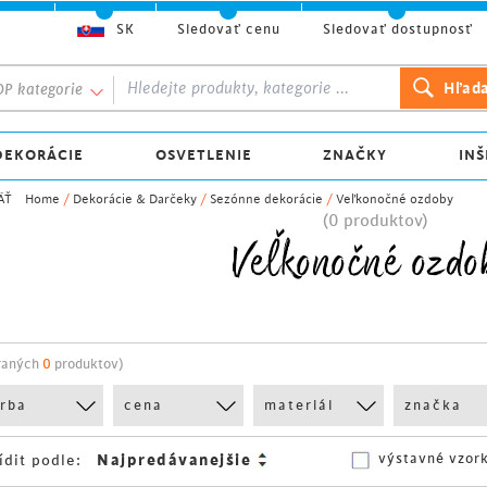
SK
Sledovať cenu
Sledovať dostupnosť
P kategorie
DEKORÁCIE
OSVETLENIE
ZNAČKY
INŠ
ÄŤ
Home
/
Dekorácie & Darčeky
/
Sezónne dekorácie
/
Veľkonočné ozdoby
(0 produktov)
Veľkonočné ozdo
raných
0
produktov)
arba
cena
materiál
značka
výstavné vzor
ídit podle: