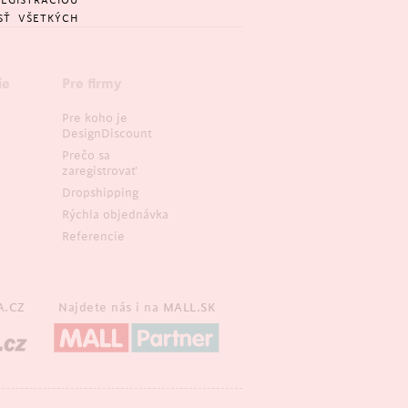
REGISTRÁCIOU
SŤ VŠETKÝCH
ie
Pre firmy
Pre koho je
DesignDiscount
Prečo sa
zaregistrovať
Dropshipping
Rýchla objednávka
Referencie
A.CZ
Najdete nás i na
MALL.SK