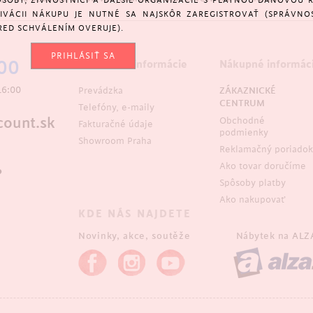
SOBY, ŽIVNOSTNÍCI A ĎALŠIE ORGANIZÁCIE S PLATNOU DAŇOVOU 
KTIVÁCII NÁKUPU JE NUTNÉ SA NAJSKÔR ZAREGISTROVAŤ (SPRÁVNO
RED SCHVÁLENÍM OVERUJE).
PRIHLÁSIŤ SA
00
Kontaktné informácie
Nákupné informác
16:00
Prevádzka
ZÁKAZNICKÉ
CENTRUM
Telefóny, e-maily
ount.sk
Obchodné
Fakturačné údaje
podmienky
Showroom Praha
Reklamačný poriadok
Ako tovar doručíme
?
Spôsoby platby
Ako nakupovať
KDE NÁS NAJDETE
Novinky, akce, soutěže
Nábytek na
ALZ