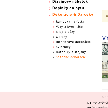
Dizajnový nábytok
Doplnky do bytu
Dekorácie & Darčeky
U
Rámčeky na fotky
Vázy a kvetináče
Misy a dózy
V
Obrazy
Interiérové ​​dekorácie
Svietniky
Dáždniky a stojany
Sezónne dekorácie
S p
svo
NA TOMTO W
škr