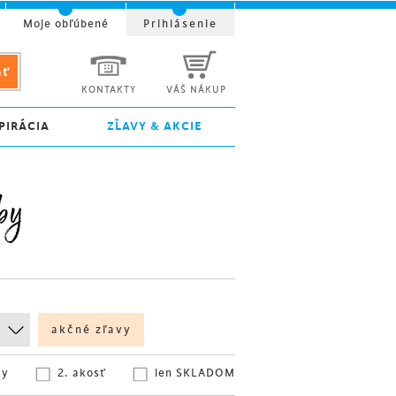
Moje obľúbené
Prihlásenie
KONTAKTY
VÁŠ NÁKUP
PIRÁCIA
ZĽAVY & AKCIE
by
akčné zľavy
ky
2. akosť
len SKLADOM