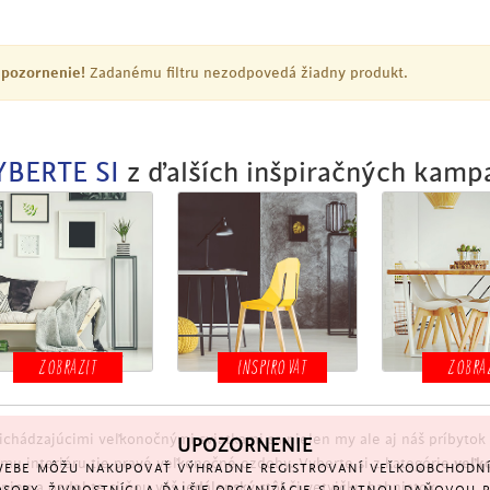
pozornenie!
Zadanému filtru nezodpovedá žiadny produkt.
YBERTE SI
z ďalších inšpiračných kamp
ZOBRAZIT
INSPIROVAT
ZOBRA
richádzajúcimi veľkonočnými sviatkami sa nielen my ale aj náš príbytok 
UPOZORNENIE
jmu interiéru tie pravé veľkonočné ozdoby. Vyberte si z kategórie
veľk
EBE MÔŽU NAKUPOVAŤ VÝHRADNE REGISTROVANÍ VEĽKOOBCHODNÍ 
upinu a ozdobte si ňou váš
jedálenský stôl
či vetvičku bahniatok.