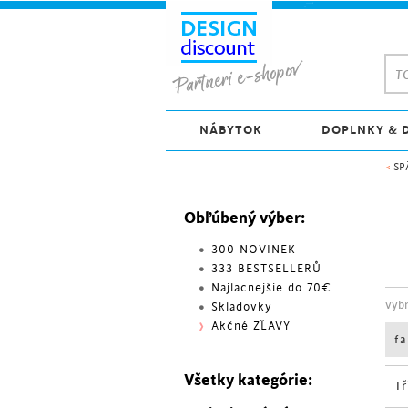
TO
NÁBYTOK
DOPLNKY & 
<
SP
Obľúbený výber:
300 NOVINEK
333 BESTSELLERŮ
Najlacnejšie do 70€
vyb
Skladovky
Akčné ZĽAVY
f
Všetky kategórie:
Tř