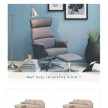
›
Mať svoj relaxačný kútik