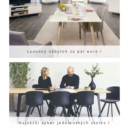
›
Luxusný nábytok za pár euro
›
Najväčší výber jedálenských stolov