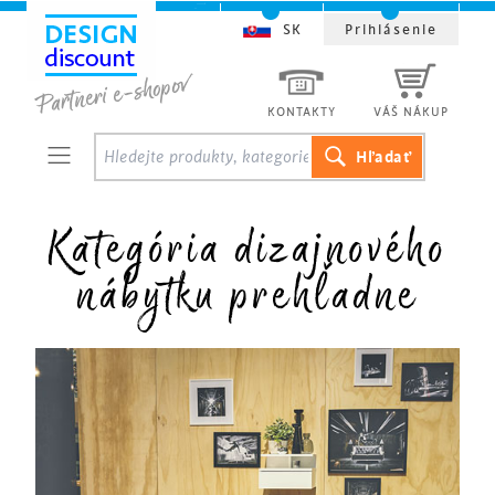
SK
Prihlásenie
KONTAKTY
VÁŠ NÁKUP
Kategória dizajnového
nábytku prehľadne