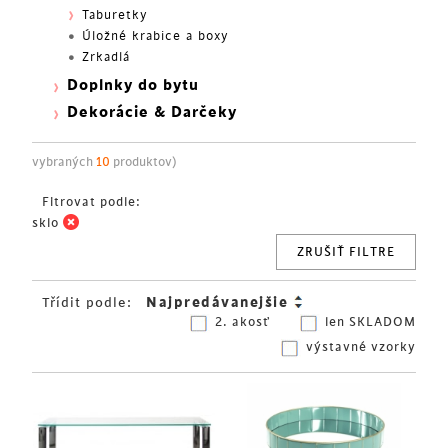
Taburetky
Úložné krabice a boxy
Zrkadlá
Doplnky do bytu
Dekorácie & Darčeky
vybraných
10
produktov)
Fitrovat podle:
sklo
ZRUŠIŤ FILTRE
Třídit podle:
2. akosť
len SKLADOM
výstavné vzorky