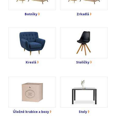
›
›
Botníky
Zrkadlá
›
›
Kreslá
Stoličky
›
›
Úložné krabice a boxy
Stoly