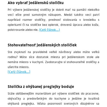
Ako vybrať jedálenskú stoličku
Pri výbere jedálenskej stoličky je dobré mať na pamäti niekoľko
vecí ešte pred samotným nákupom. Medzi takéto veci patrí
napríklad rozmer stoličky, prednosť stolovania v kresielku s
opierkami či na stoličke bez opierok, drevená úprava alebo koža,
polstrovanie alebo nie.
[Celý článok...]
Stohovateľnosť jedálenských stoličiek
Ste zvyknutí na pravidelné veľké návštevy alebo máte veľkú
rodinu? Máte síce dostatok miesta pri jedálenskom stole ale
nemáte miesto v kuchyni. Zaobstarajte si stohovateľné stoličky a
ušetrite miesto.
[Celý článok...]
Stolička z ohýbanej preglejky boduje
Stále obľúbenejším materiálom pri výbere stoličiek do pracovne,
obývačky a predovšetkým do kuchyne a jedálne je kvalitná
ohýbaná preglejka. Vďaka pozornosti svetových dizajnérov sa