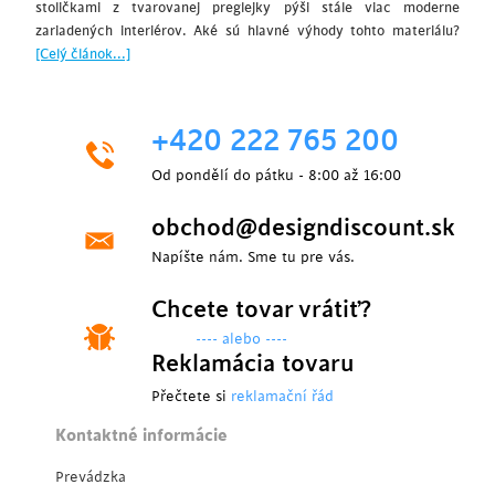
stoličkami z tvarovanej preglejky pýši stále viac moderne
zariadených interiérov. Aké sú hlavné výhody tohto materiálu?
[Celý článok...]
+420 222 765 200
Od pondělí do pátku - 8:00 až 16:00
obchod@designdiscount.sk
Napíšte nám. Sme tu pre vás.
Chcete tovar vrátiť?
---- alebo ----
Reklamácia tovaru
Přečtete si
reklamační řád
Kontaktné informácie
Prevádzka