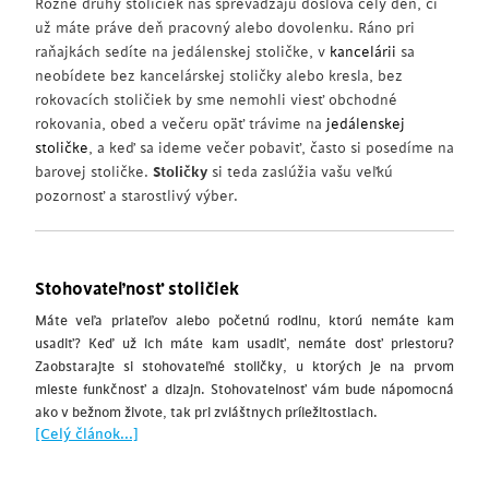
Rôzne druhy stoličiek nás sprevádzajú doslova celý deň, či
už máte práve deň pracovný alebo dovolenku. Ráno pri
raňajkách sedíte na jedálenskej stoličke, v
kancelárii
sa
neobídete bez kancelárskej stoličky alebo kresla, bez
rokovacích stoličiek by sme nemohli viesť obchodné
rokovania, obed a večeru opäť trávime na
jedálenskej
stoličke
, a keď sa ideme večer pobaviť, často si posedíme na
barovej stoličke.
Stoličky
si teda zaslúžia vašu veľkú
pozornosť a starostlivý výber.
Stohovateľnosť stoličiek
Máte veľa priateľov alebo početnú rodinu, ktorú nemáte kam
usadiť? Keď už ich máte kam usadiť, nemáte dosť priestoru?
Zaobstarajte si stohovateľné stoličky, u ktorých je na prvom
mieste funkčnosť a dizajn. Stohovatelnosť vám bude nápomocná
ako v bežnom živote, tak pri zvláštnych príležitostiach.
[Celý článok...]