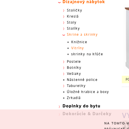
Dizajnový nábytok
Stoličky
Kreslá
Stoly
Stolíky
Skrine a skrinky
Knižnice
Vitríny
skrinky na kľúče
Postele
Botníky
Vešiaky
BES
P
Nástenné police
Taburetky
Úložné krabice a boxy
Zrkadlá
Doplnky do bytu
Dekorácie & Darčeky
V
NA TOMTO W