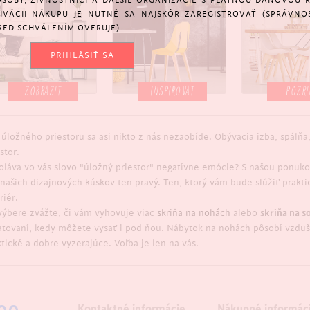
SOBY, ŽIVNOSTNÍCI A ĎALŠIE ORGANIZÁCIE S PLATNOU DAŇOVOU 
KTIVÁCII NÁKUPU JE NUTNÉ SA NAJSKÔR ZAREGISTROVAŤ (SPRÁVNO
RED SCHVÁLENÍM OVERUJE).
PRIHLÁSIŤ SA
ZOBRAZIT
INSPIROVAT
POZRI
 úložného priestoru sa asi nikto z nás nezaobíde. Obývacia izba, spálň
stor.
oláva vo vás slovo "úložný priestor" negatívne emócie? S našou ponukou
z našich dizajnových kúskov ten pravý. Ten, ktorý vám bude slúžiť prakt
riér.
 výbere zvážte, či vám vyhovuje viac
skriňa na nohách
alebo
skriňa na so
atovaní, kedy môžete vysať i pod ňou. Nábytok na nohách pôsobí vzduš
tické a dobre vyzerajúce. Voľba je len na vás.
Kontaktné informácie
Nákupné informác