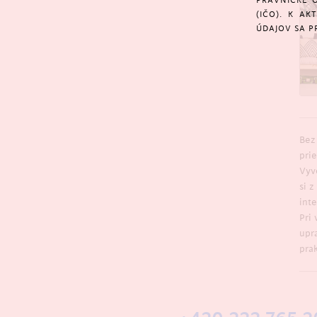
PRÁVNICKÉ O
(IČO). K A
ÚDAJOV SA P
Bez
prie
Vyv
si 
inte
Pri
upr
prak