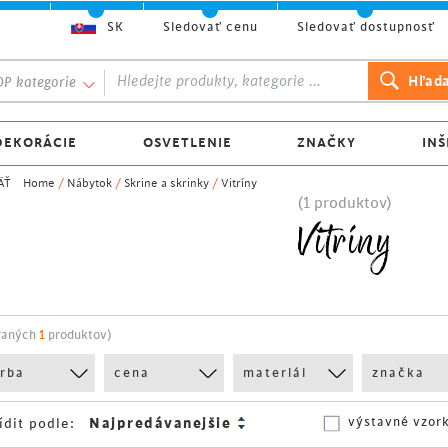
SK
Sledovať cenu
Sledovať dostupnosť
P kategorie
DEKORÁCIE
OSVETLENIE
ZNAČKY
INŠ
ÄŤ
Home
/
Nábytok
/
Skrine a skrinky
/
Vitríny
(1 produktov)
Vitríny
raných
1
produktov)
arba
cena
materiál
značka
výstavné vzor
ídit podle: