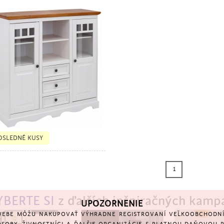
TSELLER
OSLEDNÉ KUSY
1
YBERTE SI
z ďalších inšpiračných kamp
UPOZORNENIE
EBE MÔŽU NAKUPOVAŤ VÝHRADNE REGISTROVANÍ VEĽKOOBCHODNÍ 