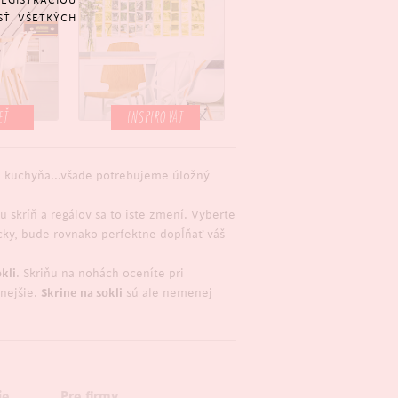
REGISTRÁCIOU
SŤ VŠETKÝCH
EŤ
INSPIROVAT
a, kuchyňa...všade potrebujeme úložný
 skríň a regálov sa to iste zmení. Vyberte
icky, bude rovnako perfektne dopĺňať váš
kli
. Skriňu na nohách oceníte pri
nejšie.
Skrine na sokli
sú ale nemenej
ie
Pre firmy