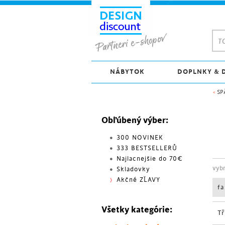
TO
NÁBYTOK
DOPLNKY & 
<
SP
Obľúbený výber:
300 NOVINEK
333 BESTSELLERŮ
Najlacnejšie do 70€
vyb
Skladovky
Akčné ZĽAVY
f
Všetky kategórie:
Tř